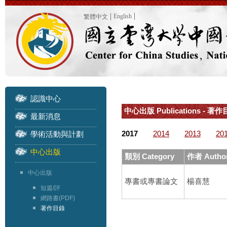
English
繁體中文
認識中心
中心出版 Publications - 著作目
最新消息
2017
2014
2013
20
學術活動與計劃
中心出版
類別 Category
作者 Autho
中心出版
專書或專書論文
楊喜慧
短篇/評
網路書(PDF)
著作目錄