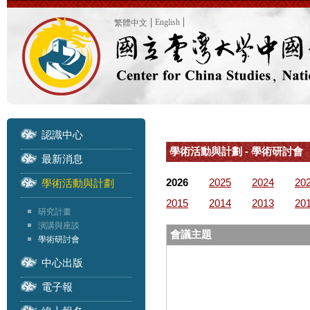
English
繁體中文
認識中心
學術活動與計劃 - 學術研討會
最新消息
2026
2025
2024
20
學術活動與計劃
2015
2014
2013
20
研究計畫
演講與座談
會議主題
學術研討會
中心出版
電子報