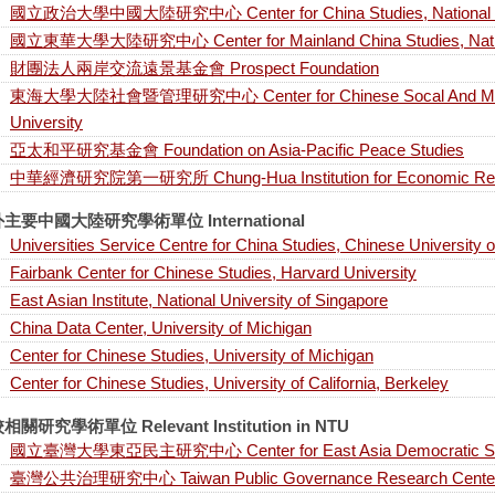
國立政治大學中國大陸研究中心 Center for China Studies, National Ch
國立東華大學大陸研究中心 Center for Mainland China Studies, Nation
財團法人兩岸交流遠景基金會 Prospect Foundation
東海大學大陸社會暨管理研究中心 Center for Chinese Socal And Manag
University
亞太和平研究基金會 Foundation on Asia-Pacific Peace Studies
中華經濟研究院第一研究所 Chung-Hua Institution for Economic Re
主要中國大陸研究學術單位 International
Universities Service Centre for China Studies, Chinese University
Fairbank Center for Chinese Studies, Harvard University
East Asian Institute, National University of Singapore
China Data Center, University of Michigan
Center for Chinese Studies, University of Michigan
Center for Chinese Studies, University of California, Berkeley
相關研究學術單位 Relevant Institution in NTU
國立臺灣大學東亞民主研究中心 Center for East Asia Democratic Stu
臺灣公共治理研究中心 Taiwan Public Governance Research Cente