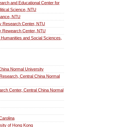
Educational Center for
litical Science, NTU
ance, NTU
search Center, NTU
earch Center, NTU
nities and Social Sciences,
ina Normal University
rch, Central China Normal
enter, Central China Normal
 Carolina
rsity of Hong Kong