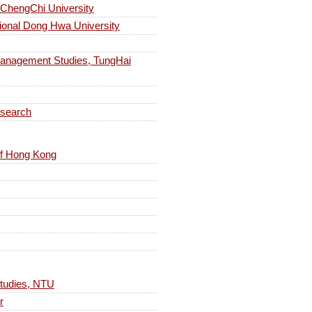
engChi University
al Dong Hwa University
ement Studies, TungHai
search
 of Hong Kong
dies, NTU
r