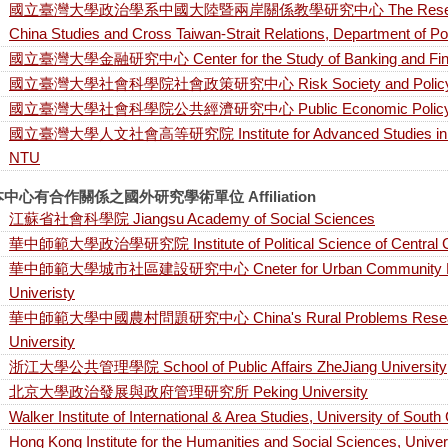
國立臺灣大學政治學系中國大陸暨兩岸關係教學研究中心 The Research and 
China Studies and Cross Taiwan-Strait Relations, Department of Po
國立臺灣大學金融研究中心 Center for the Study of Banking and Fin
國立臺灣大學社會科學院社會政策研究中心 Risk Society and Policy Re
國立臺灣大學社會科學院公共經濟研究中心 Public Economic Policy Rew
國立臺灣大學人文社會高等研究院 Institute for Advanced Studies in Huma
NTU
中心有合作關係之國外研究學術單位 Affiliation
江蘇省社會科學院 Jiangsu Academy of Social Sciences
華中師範大學政治學研究院 Institute of Political Science of Central Ch
華中師範大學城市社區建設研究中心 Cneter for Urban Community Resea
Univeristy
華中師範大學中國農村問題研究中心 China's Rural Problems Research C
University
浙江大學公共管理學院 School of Public Affairs ZheJiang University
北京大學政治發展與政府管理研究所 Peking University
Walker Institute of International & Area Studies, University of South
Hong Kong Institute for the Humanities and Social Sciences, Unive