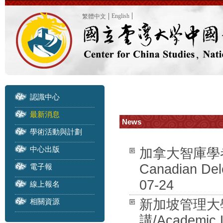
English
繁體中文
認識中心
最新消息
News
學術活動與計劃
中心出版
加拿大智庫學者訪團
Canadian Dele
電子報
07-24
線上報名
相關資源
新加坡管理大學 
講/Academic L