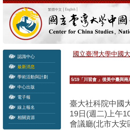
English
繁體中文
國立臺灣大學中國
認識中心
最新消息
學術活動與計劃
5/19「川習會 」後美中臺
中心出版
電子報
臺大社科院中國大
線上報名
19日(週二)上午1
相關資源
會議廳(北市大安