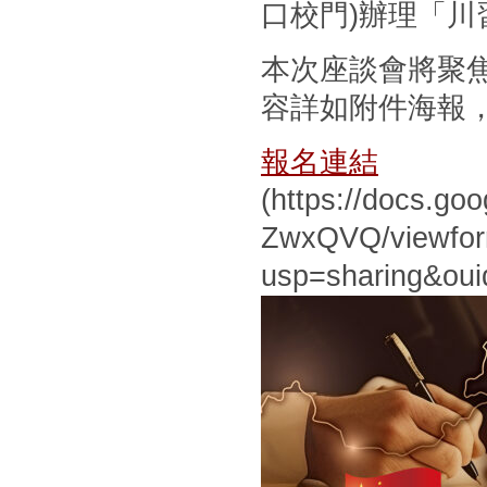
口校門)辦理「川
本次座談會將聚
容詳如附件海報
報名連結
(https://docs.g
ZwxQVQ/viewfo
usp=sharing&ou