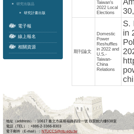
Am
Taiwan’s
研究出版品
2022 Local
30,
Elections
研究計畫出版
S.
電子報
in
Domestic
線上報名
Power
Pol
Reshuffles
相關資源
in 2022 and
20
期刊論文
U.S.-
ht
Taiwan-
China
po
Relations
chi
地址（address）：10617 臺北市羅斯福路四段一號 頤賢館六樓638室
電話（TEL）：+886-2-3366-8303
電子郵件（E-mail）：
NTUCCS@ntu.edu.tw