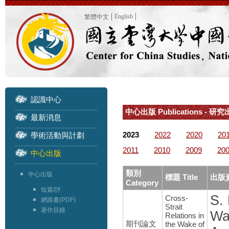
English
繁體中文
認識中心
中心出版 Publications - 研
最新消息
2023
2022
2020
20
學術活動與計劃
2011
2010
2009
20
中心出版
類別
中心出版
標題 Title
出版資
Category
短篇/評
S. 
Cross-
網路書(PDF)
Strait
著作目錄
Wa
Relations in
期刊論文
the Wake of