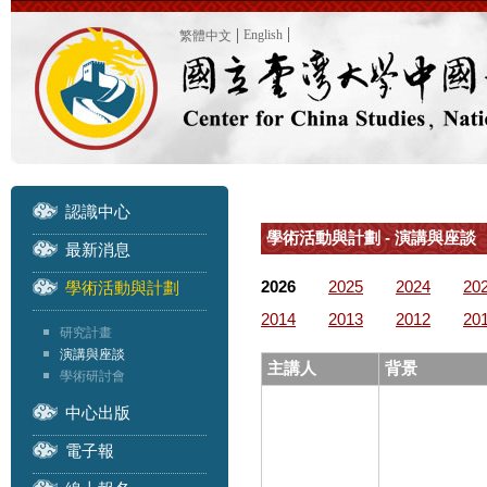
English
繁體中文
認識中心
學術活動與計劃 - 演講與座談
最新消息
2026
2025
2024
20
學術活動與計劃
2014
2013
2012
20
研究計畫
演講與座談
主講人
背景
學術研討會
中心出版
電子報