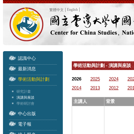
English
繁體中文
認識中心
學術活動與計劃 - 演講與座談
最新消息
2026
2025
2024
20
學術活動與計劃
2014
2013
2012
20
研究計畫
演講與座談
主講人
背景
學術研討會
中心出版
電子報