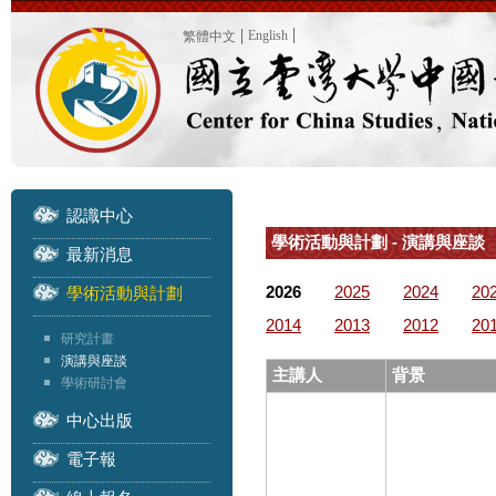
English
繁體中文
認識中心
學術活動與計劃 - 演講與座談
最新消息
2026
2025
2024
20
學術活動與計劃
2014
2013
2012
20
研究計畫
演講與座談
主講人
背景
學術研討會
中心出版
電子報