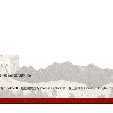
四段一號 頤賢館六樓638室
x768 最佳瀏覽器為 Internet Explorer 8.0 以上版本與 Firefox、Google Chr