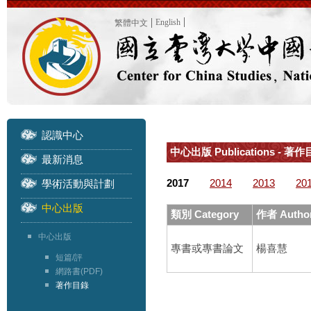
English
繁體中文
認識中心
中心出版 Publications - 著作目
最新消息
2017
2014
2013
20
學術活動與計劃
中心出版
類別 Category
作者 Autho
中心出版
專書或專書論文
楊喜慧
短篇/評
網路書(PDF)
著作目錄