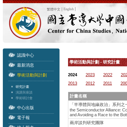
English
繁體中文
認識中心
學術活動與計劃 - 研究計畫
最新消息
2024
2023
2022
20
學術活動與計劃
2013
2012
2011
20
研究計畫
演講與座談
計畫名稱
學術研討會
「半導體與地緣政治」系列之一 – 國際研
中心出版
the Semiconductor Alliance: C
and Avoiding a Race to the Bo
電子報
兩岸談判研究團隊