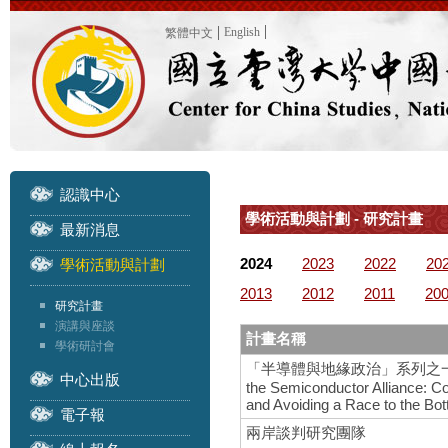
English
繁體中文
認識中心
學術活動與計劃 - 研究計畫
最新消息
2024
2023
2022
20
學術活動與計劃
2013
2012
2011
20
研究計畫
演講與座談
計畫名稱
學術研討會
「半導體與地緣政治」系列之一 – 國際研
中心出版
the Semiconductor Alliance: C
and Avoiding a Race to the Bo
電子報
兩岸談判研究團隊