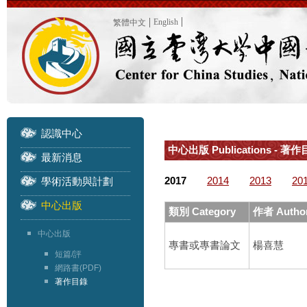
English
繁體中文
認識中心
中心出版 Publications - 著作目
最新消息
2017
2014
2013
20
學術活動與計劃
中心出版
類別 Category
作者 Autho
中心出版
專書或專書論文
楊喜慧
短篇/評
網路書(PDF)
著作目錄