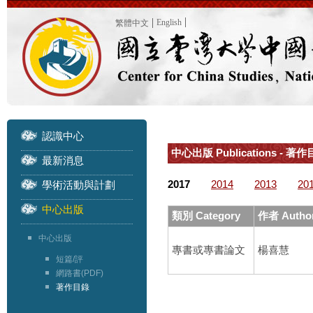
English
繁體中文
認識中心
中心出版 Publications - 著作目
最新消息
2017
2014
2013
20
學術活動與計劃
中心出版
類別 Category
作者 Autho
中心出版
專書或專書論文
楊喜慧
短篇/評
網路書(PDF)
著作目錄