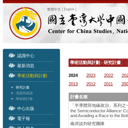
English
繁體中文
認識中心
學術活動與計劃 - 研究計畫
最新消息
2024
2023
2022
20
學術活動與計劃
2013
2012
2011
20
研究計畫
演講與座談
計畫名稱
學術研討會
「半導體與地緣政治」系列之一 – 國際研
中心出版
the Semiconductor Alliance: C
and Avoiding a Race to the Bo
電子報
兩岸談判研究團隊