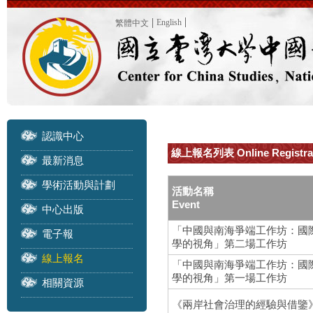
English
繁體中文
認識中心
線上報名列表 Online Registra
最新消息
學術活動與計劃
活動名稱
Event
中心出版
「中國與南海爭端工作坊：國
電子報
學的視角」第二場工作坊
線上報名
「中國與南海爭端工作坊：國
學的視角」第一場工作坊
相關資源
《兩岸社會治理的經驗與借鑒