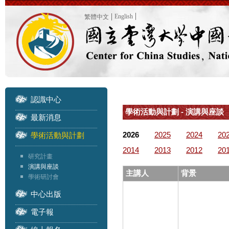
English
繁體中文
認識中心
學術活動與計劃 - 演講與座談
最新消息
2026
2025
2024
20
學術活動與計劃
2014
2013
2012
20
研究計畫
演講與座談
主講人
背景
學術研討會
中心出版
電子報