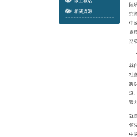
線上報名
陸
相關資源
究
中
累
期
就
社
將
道
響
就
領
中