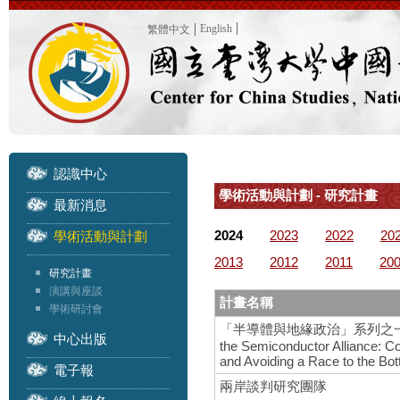
English
繁體中文
認識中心
學術活動與計劃 - 研究計畫
最新消息
2024
2023
2022
20
學術活動與計劃
2013
2012
2011
20
研究計畫
演講與座談
計畫名稱
學術研討會
「半導體與地緣政治」系列之一 – 國際研
中心出版
the Semiconductor Alliance: C
and Avoiding a Race to the Bo
電子報
兩岸談判研究團隊