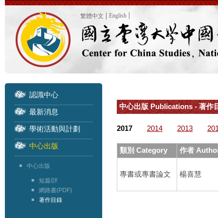
English
繁體中文
認識中心
中心出版 Publications - 著作目
最新消息
2017
2014
2013
20
學術活動與計劃
中心出版
類別 Category
作者 Autho
中心出版
專書或專書論文
楊喜慧
短篇/評
網路書(PDF)
著作目錄