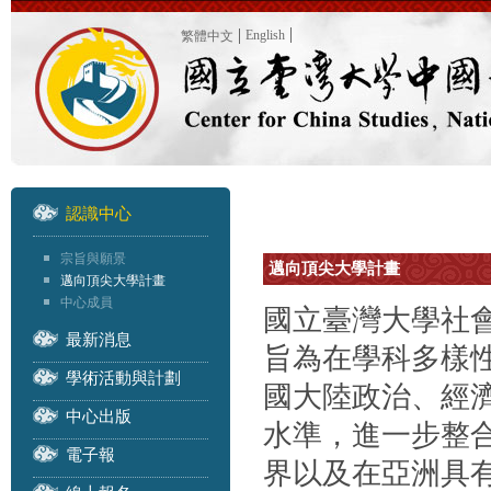
English
繁體中文
認識中心
宗旨與願景
邁向頂尖大學計畫
邁向頂尖大學計畫
中心成員
國立臺灣大學社會
最新消息
旨為在學科多樣
學術活動與計劃
國大陸政治、經
中心出版
水準，進一步整
電子報
界以及在亞洲具