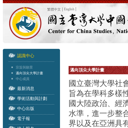
English
繁體中文
認識中心
宗旨與願景
邁向頂尖大學計畫
邁向頂尖大學計畫
中心成員
國立臺灣大學社會
最新消息
旨為在學科多樣
學術活動與計劃
國大陸政治、經
中心出版
水準，進一步整
電子報
界以及在亞洲具