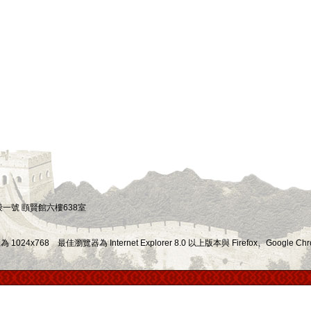
四段一號 頤賢館六樓638室
x768 最佳瀏覽器為 Internet Explorer 8.0 以上版本與 Firefox、Google Chr