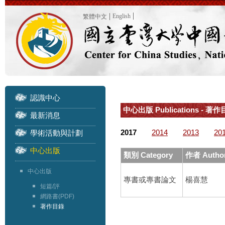
English
繁體中文
認識中心
中心出版 Publications - 著作目
最新消息
2017
2014
2013
20
學術活動與計劃
中心出版
類別 Category
作者 Autho
中心出版
專書或專書論文
楊喜慧
短篇/評
網路書(PDF)
著作目錄