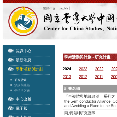
English
繁體中文
認識中心
學術活動與計劃 - 研究計畫
最新消息
2024
2023
2022
20
學術活動與計劃
2013
2012
2011
20
研究計畫
演講與座談
計畫名稱
學術研討會
「半導體與地緣政治」系列之一 – 國際研
中心出版
the Semiconductor Alliance: C
and Avoiding a Race to the Bo
電子報
兩岸談判研究團隊