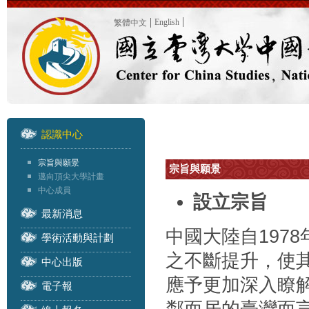
English
繁體中文
認識中心
宗旨與願景
宗旨與願景
邁向頂尖大學計畫
中心成員
設立宗旨
最新消息
中國大陸自197
學術活動與計劃
之不斷提升，使
中心出版
應予更加深入瞭
電子報