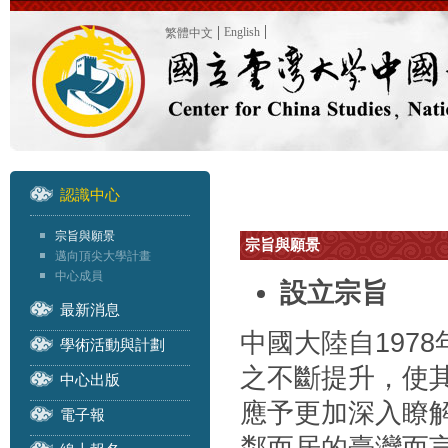
English
繁體中文
認識中心
宗旨與願景
宗旨與願景
邁向頂尖大學計畫
中心成員
設立宗旨
最新消息
中國大陸自197
學術活動與計劃
之不斷提升，使
中心出版
應予更加深入瞭
電子報