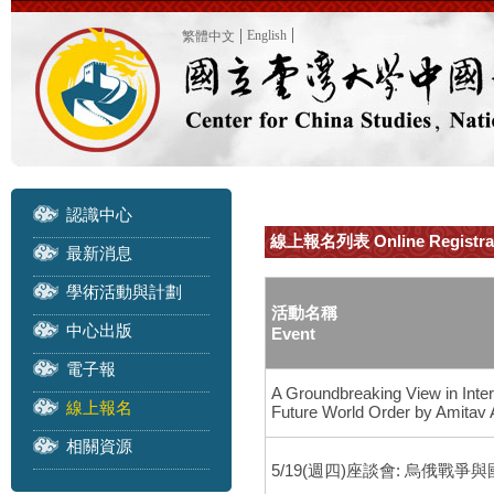
English
繁體中文
認識中心
線上報名列表 Online Registra
最新消息
學術活動與計劃
活動名稱
中心出版
Event
電子報
A Groundbreaking View in Inte
線上報名
Future World Order by Amitav
相關資源
5/19(週四)座談會: 烏俄戰爭