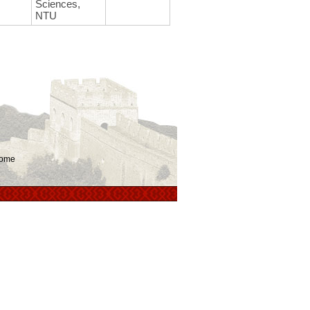
Sciences,
NTU
ome