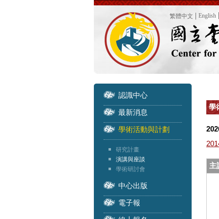
English
繁體中文
認識中心
學
最新消息
202
學術活動與計劃
201
研究計畫
演講與座談
主
學術研討會
中心出版
電子報