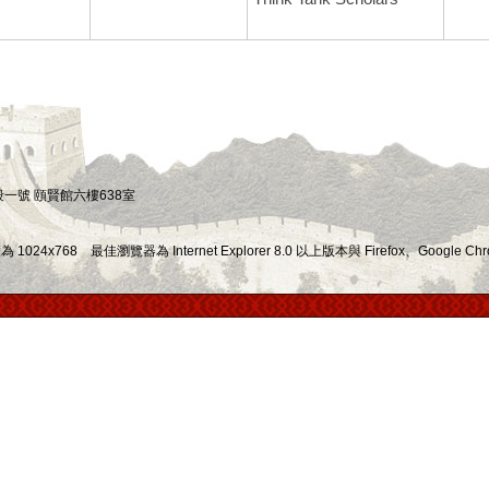
四段一號 頤賢館六樓638室
x768 最佳瀏覽器為 Internet Explorer 8.0 以上版本與 Firefox、Google Chr