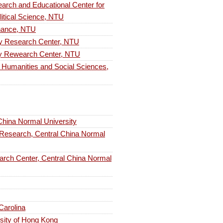
Educational Center for
litical Science, NTU
ance, NTU
search Center, NTU
earch Center, NTU
nities and Social Sciences,
ina Normal University
rch, Central China Normal
enter, Central China Normal
 Carolina
rsity of Hong Kong