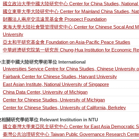
國立政治大學中國大陸研究中心 Center for China Studies, National Ch
國立東華大學大陸研究中心 Center for Mainland China Studies, Nation
財團法人兩岸交流遠景基金會 Prospect Foundation
東海大學大陸社會暨管理研究中心 Center for Chinese Socal And Manag
University
亞太和平研究基金會 Foundation on Asia-Pacific Peace Studies
中華經濟研究院第一研究所 Chung-Hua Institution for Economic Re
主要中國大陸研究學術單位 International
Universities Service Centre for China Studies, Chinese University
Fairbank Center for Chinese Studies, Harvard University
East Asian Institute, National University of Singapore
China Data Center, University of Michigan
Center for Chinese Studies, University of Michigan
Center for Chinese Studies, University of California, Berkeley
相關研究學術單位 Relevant Institution in NTU
國立臺灣大學東亞民主研究中心 Center for East Asia Democratic Stu
臺灣公共治理研究中心 Taiwan Public Governance Research Cente