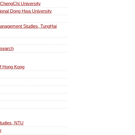
engChi University
al Dong Hwa University
ement Studies, TungHai
search
 of Hong Kong
dies, NTU
r