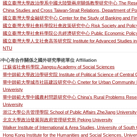
國立臺灣大學政治學系中國大陸暨兩岸關係教學研究中心 The Research and 
China Studies and Cross Taiwan-Strait Relations, Department of Po
國立臺灣大學金融研究中心 Center for the Study of Banking and Fin
國立臺灣大學社會科學院社會政策研究中心 Risk Society and Policy Re
國立臺灣大學社會科學院公共經濟研究中心 Public Economic Policy Rew
國立臺灣大學人文社會高等研究院 Institute for Advanced Studies in Huma
NTU
中心有合作關係之國外研究學術單位 Affiliation
江蘇省社會科學院 Jiangsu Academy of Social Sciences
華中師範大學政治學研究院 Institute of Political Science of Central Ch
華中師範大學城市社區建設研究中心 Cneter for Urban Community Resea
Univeristy
華中師範大學中國農村問題研究中心 China's Rural Problems Research C
University
浙江大學公共管理學院 School of Public Affairs ZheJiang University
北京大學政治發展與政府管理研究所 Peking University
Walker Institute of International & Area Studies, University of South
Hong Kong Institute for the Humanities and Social Sciences, Unive