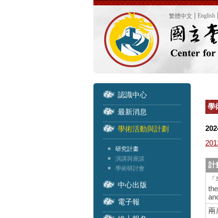
English
繁體中文
認識中心
學
最新消息
202
學術活動與計劃
201
研究計畫
演講與座談
計
學術研討會
「
中心出版
th
an
電子報
兩