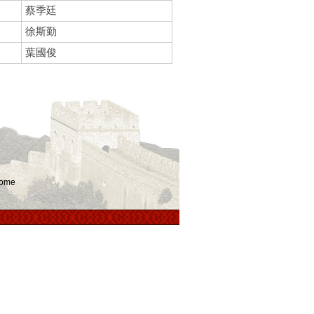
蔡季廷
徐斯勤
葉國俊
ome