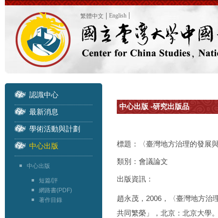
English
繁體中文
認識中心
中心出版 -研究出版品
最新消息
學術活動與計劃
標題：〈臺灣地方治理的發展
中心出版
類別：會議論文
中心出版
出版資訊：
短篇/評
網路書(PDF)
趙永茂，2006，〈臺灣地方
著作目錄
共同繁榮」，北京：北京大學