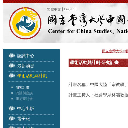
English
繁體中文
國立臺灣大學中
認識中心
學術活動與計劃-研究計畫
最新消息
學術活動與計劃
計畫名稱：中國大陸「宗教學
研究計畫
演講與座談
計畫主持人：社會學系林端教
學術研討會
中心出版
電子報