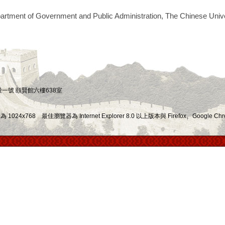
artment of Government and Public Administration, The Chinese Univ
四段一號 頤賢館六樓638室
x768 最佳瀏覽器為 Internet Explorer 8.0 以上版本與 Firefox、Google Chr