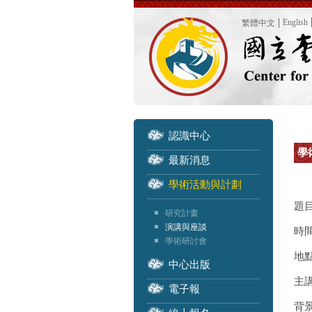
English
繁體中文
認識中心
學
最新消息
學術活動與計劃
題
研究計畫
演講與座談
時間
學術研討會
地
中心出版
主講
電子報
背