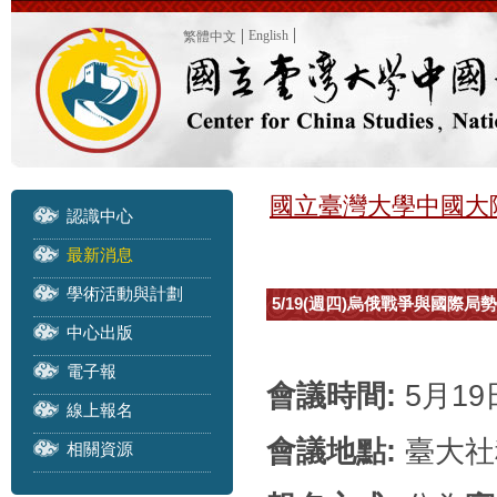
English
繁體中文
國立臺灣大學中國大
認識中心
最新消息
學術活動與計劃
5/19(週四)烏俄戰爭與國際
中心出版
電子報
會議時間:
5月19日
線上報名
會議地點:
臺大社科
相關資源