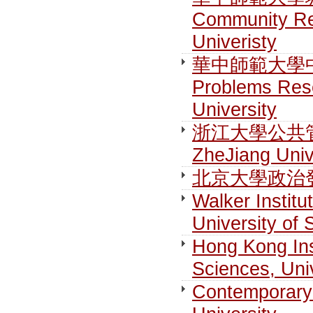
Community Re
Univeristy
華中師範大學中國
Problems Rese
University
浙江大學公共管理學院
ZheJiang Univ
北京大學政治發展與
Walker Institu
University of 
Hong Kong Ins
Sciences, Uni
Contemporary 