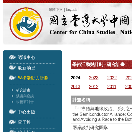
English
繁體中文
認識中心
學術活動與計劃 - 研究計畫
最新消息
2024
2023
2022
20
學術活動與計劃
2013
2012
2011
20
研究計畫
演講與座談
計畫名稱
學術研討會
「半導體與地緣政治」系列之一 – 國際研
中心出版
the Semiconductor Alliance: C
and Avoiding a Race to the Bo
電子報
兩岸談判研究團隊