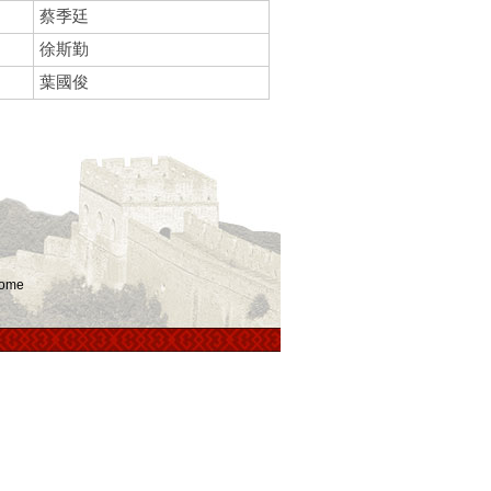
蔡季廷
徐斯勤
葉國俊
ome