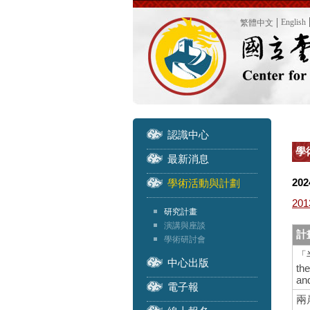
English
繁體中文
認識中心
學
最新消息
202
學術活動與計劃
201
研究計畫
演講與座談
計
學術研討會
「
中心出版
th
an
電子報
兩