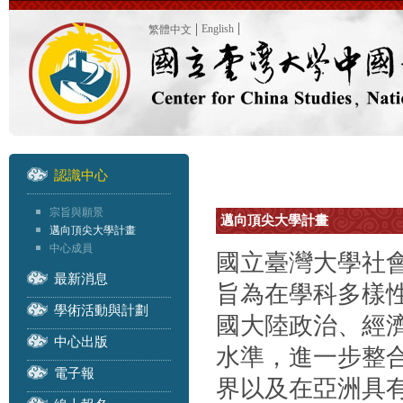
English
繁體中文
認識中心
宗旨與願景
邁向頂尖大學計畫
邁向頂尖大學計畫
中心成員
國立臺灣大學社會
最新消息
旨為在學科多樣
學術活動與計劃
國大陸政治、經
中心出版
水準，進一步整
電子報
界以及在亞洲具