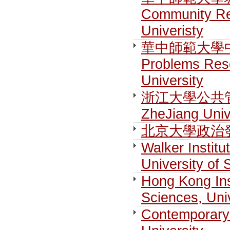
Community Re
Univeristy
華中師範大學中國
Problems Rese
University
浙江大學公共管理學院
ZheJiang Univ
北京大學政治發展與
Walker Institu
University of 
Hong Kong Ins
Sciences, Uni
Contemporary 