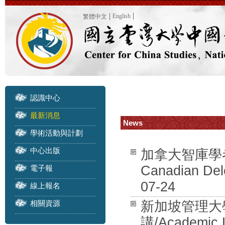
English
繁體中文
認識中心
最新消息
News
學術活動與計劃
中心出版
加拿大智庫學者訪團
Canadian Dele
電子報
07-24
線上報名
相關資源
新加坡管理大學 
講/Academic L