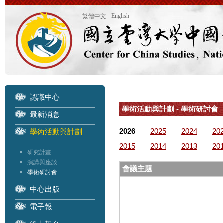
English
繁體中文
認識中心
學術活動與計劃 - 學術研討會
最新消息
2026
2025
2024
20
學術活動與計劃
2015
2014
2013
20
研究計畫
演講與座談
會議主題
學術研討會
中心出版
電子報