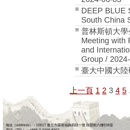
DEEP BLUE SC
South China 
普林斯頓大學
Meeting with 
and Internati
Group / 2024
臺大中國大陸研究中
上一頁
1
2
3
4
5
地址（address）：10617 臺北市羅斯福路四段一號 頤賢館六樓638室