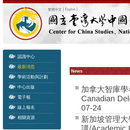
English
繁體中文
認識中心
最新消息
News
學術活動與計劃
中心出版
加拿大智庫學者訪團
Canadian Dele
電子報
07-24
線上報名
相關資源
新加坡管理大學 
講/Academic L