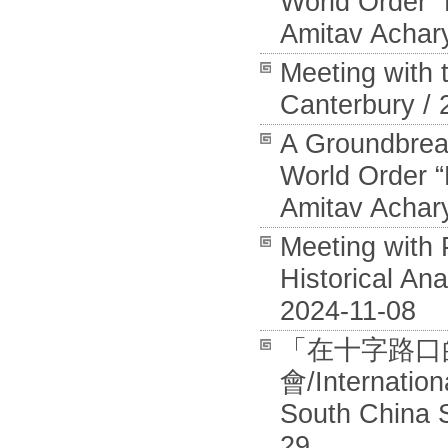
World Order “
Amitav Achar
Meeting with 
Canterbury / 
A Groundbreak
World Order “
Amitav Achary
Meeting with P
Historical An
2024-11-08
「在十字路口
會/Internation
South China S
29