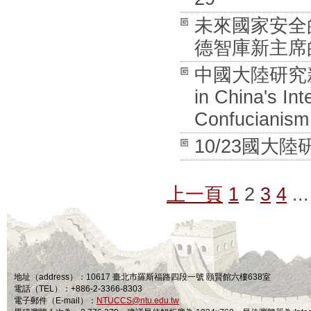
未來國家安全
德智庫新主席的對話
中國大陸研究新書發
in China's In
Confucianism 
10/23國大陸研
上一頁
1
2
3
4
...
地址（address）：10617 臺北市羅斯福路四段一號 頤賢館六樓638室
電話（TEL）：+886-2-3366-8303
電子郵件（E-mail）：
NTUCCS@ntu.edu.tw