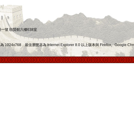
四段一號 頤賢館六樓638室
x768 最佳瀏覽器為 Internet Explorer 8.0 以上版本與 Firefox、Google Chr