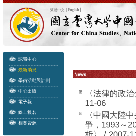
English
繁體中文
認識中心
最新消息
News
學術活動與計劃
中心出版
〈法律的政治分
11-06
電子報
線上報名
〈中國大陸中
相關資源
爭，1993～
析〉 / 2007-1