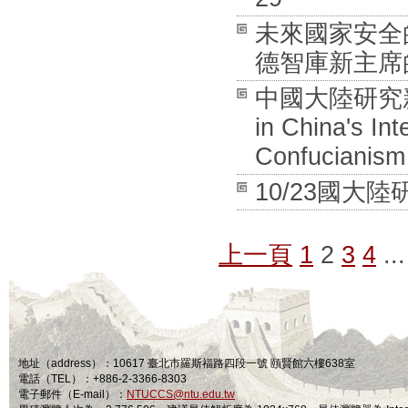
未來國家安全
德智庫新主席的對話
中國大陸研究新書發
in China's In
Confucianism 
10/23國大陸研
上一頁
1
2
3
4
...
地址（address）：10617 臺北市羅斯福路四段一號 頤賢館六樓638室
電話（TEL）：+886-2-3366-8303
電子郵件（E-mail）：
NTUCCS@ntu.edu.tw