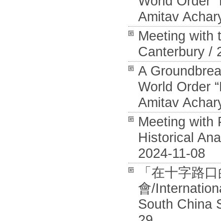
World Order “
Amitav Achar
Meeting with 
Canterbury / 
A Groundbreak
World Order “
Amitav Achary
Meeting with P
Historical An
2024-11-08
「在十字路口
會/Internation
South China S
29