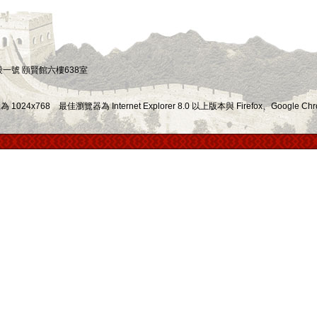
四段一號 頤賢館六樓638室
x768 最佳瀏覽器為 Internet Explorer 8.0 以上版本與 Firefox、Google Chr